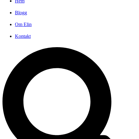
Hem
Blogg
Om Elin
Kontakt