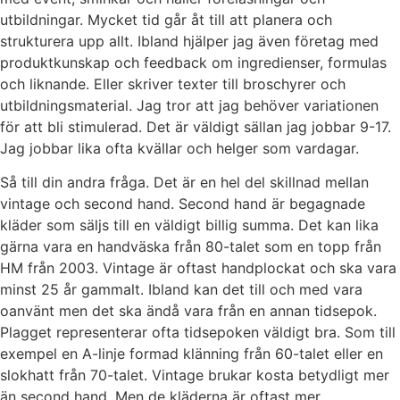
utbildningar. Mycket tid går åt till att planera och
strukturera upp allt. Ibland hjälper jag även företag med
produktkunskap och feedback om ingredienser, formulas
och liknande. Eller skriver texter till broschyrer och
utbildningsmaterial. Jag tror att jag behöver variationen
för att bli stimulerad. Det är väldigt sällan jag jobbar 9-17.
Jag jobbar lika ofta kvällar och helger som vardagar.
Så till din andra fråga. Det är en hel del skillnad mellan
vintage och second hand. Second hand är begagnade
kläder som säljs till en väldigt billig summa. Det kan lika
gärna vara en handväska från 80-talet som en topp från
HM från 2003. Vintage är oftast handplockat och ska vara
minst 25 år gammalt. Ibland kan det till och med vara
oanvänt men det ska ändå vara från en annan tidsepok.
Plagget representerar ofta tidsepoken väldigt bra. Som till
exempel en A-linje formad klänning från 60-talet eller en
slokhatt från 70-talet. Vintage brukar kosta betydligt mer
än second hand. Men de kläderna är oftast mer