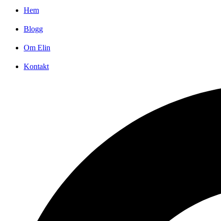
Hem
Blogg
Om Elin
Kontakt