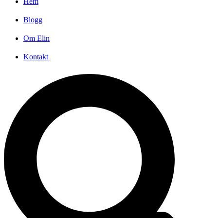
Hem
Blogg
Om Elin
Kontakt