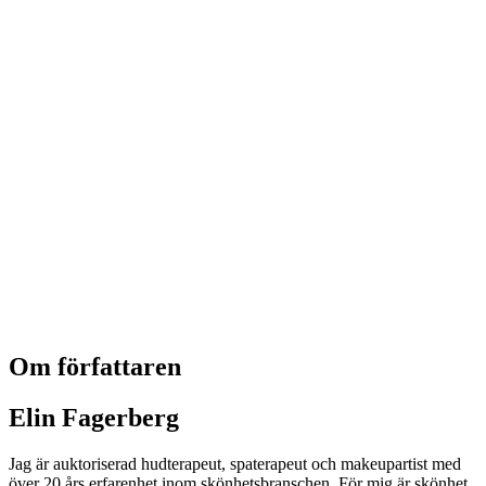
Om författaren
Elin Fagerberg
Jag är auktoriserad hudterapeut, spaterapeut och makeupartist med
över 20 års erfarenhet inom skönhetsbranschen. För mig är skönhet