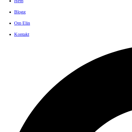
Hem
Blogg
Om Elin
Kontakt