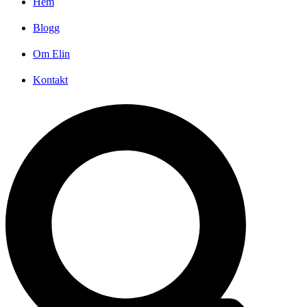
Hem
Blogg
Om Elin
Kontakt