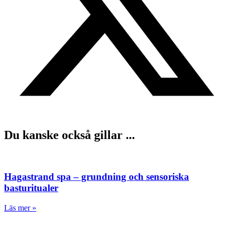
Du kanske också gillar ...
Hagastrand spa – grundning och sensoriska
basturitualer
Läs mer »