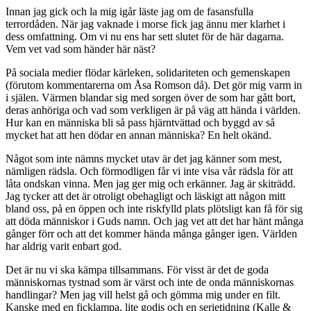
Innan jag gick och la mig igår läste jag om de fasansfulla
terrordåden. När jag vaknade i morse fick jag ännu mer klarhet i
dess omfattning. Om vi nu ens har sett slutet för de här dagarna.
Vem vet vad som händer här näst?
På sociala medier flödar kärleken, solidariteten och gemenskapen
(förutom kommentarerna om Åsa Romson då). Det gör mig varm in
i själen. Värmen blandar sig med sorgen över de som har gått bort,
deras anhöriga och vad som verkligen är på väg att hända i världen.
Hur kan en människa bli så pass hjärntvättad och byggd av så
mycket hat att hen dödar en annan människa? En helt okänd.
Något som inte nämns mycket utav är det jag känner som mest,
nämligen rädsla. Och förmodligen får vi inte visa vår rädsla för att
låta ondskan vinna. Men jag ger mig och erkänner. Jag är skiträdd.
Jag tycker att det är otroligt obehagligt och läskigt att någon mitt
bland oss, på en öppen och inte riskfylld plats plötsligt kan få för sig
att döda människor i Guds namn. Och jag vet att det har hänt många
gånger förr och att det kommer hända många gånger igen. Världen
har aldrig varit enbart god.
Det är nu vi ska kämpa tillsammans. För visst är det de goda
människornas tystnad som är värst och inte de onda människornas
handlingar? Men jag vill helst gå och gömma mig under en filt.
Kanske med en ficklampa, lite godis och en serietidning (Kalle &