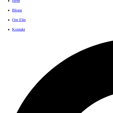
Hem
Blogg
Om Elin
Kontakt