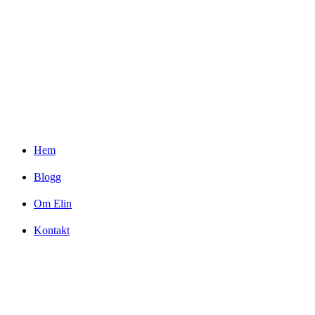
Hem
Blogg
Om Elin
Kontakt