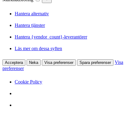
Hantera alternativ
Hantera tjänster
Hantera {vendor_count}-leverantörer
Läs mer om dessa syften
Visa
Acceptera
Neka
Visa preferenser
Spara preferenser
preferenser
Cookie Policy
Hoppa
till
innehåll