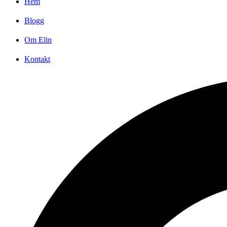
Hem
Blogg
Om Elin
Kontakt