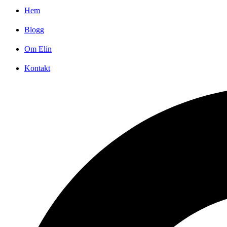
Hem
Blogg
Om Elin
Kontakt