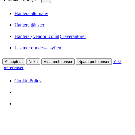
Hantera alternativ
Hantera tjänster
Hantera {vendor_count}-leverantörer
Läs mer om dessa syften
Visa
Acceptera
Neka
Visa preferenser
Spara preferenser
preferenser
Cookie Policy
Hoppa
till
innehåll