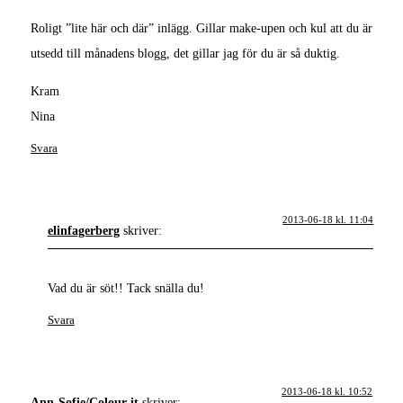
Roligt ”lite här och där” inlägg. Gillar make-upen och kul att du är
utsedd till månadens blogg, det gillar jag för du är så duktig.
Kram
Nina
Svara
2013-06-18 kl. 11:04
elinfagerberg
skriver:
Vad du är söt!! Tack snälla du!
Svara
2013-06-18 kl. 10:52
Ann-Sofie/Colour it
skriver: