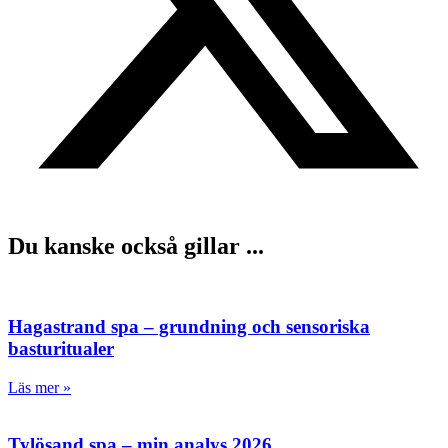
Du kanske också gillar ...
Hagastrand spa – grundning och sensoriska
basturitualer
Läs mer »
Tylösand spa – min analys 2026