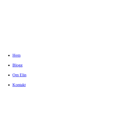
Hem
Blogg
Om Elin
Kontakt