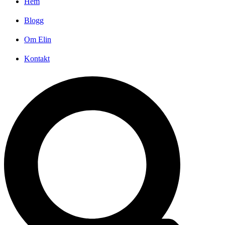
Hem
Blogg
Om Elin
Kontakt