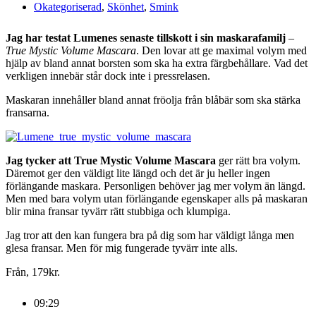
Okategoriserad
,
Skönhet
,
Smink
Jag har testat Lumenes senaste tillskott i sin maskarafamilj
–
True Mystic Volume
Mascara
. Den lovar att ge maximal volym med
hjälp av bland annat borsten som ska ha extra färgbehållare. Vad det
verkligen innebär står dock inte i pressrelasen.
Maskaran innehåller bland annat fröolja från blåbär som ska stärka
fransarna.
Jag tycker att True Mystic Volume Mascara
ger rätt bra volym.
Däremot ger den väldigt lite längd och det är ju heller ingen
förlängande maskara. Personligen behöver jag mer volym än längd.
Men med bara volym utan förlängande egenskaper alls på maskaran
blir mina fransar tyvärr rätt stubbiga och klumpiga.
Jag tror att den kan fungera bra på dig som har väldigt långa men
glesa fransar. Men för mig fungerade tyvärr inte alls.
Från, 179kr.
09:29