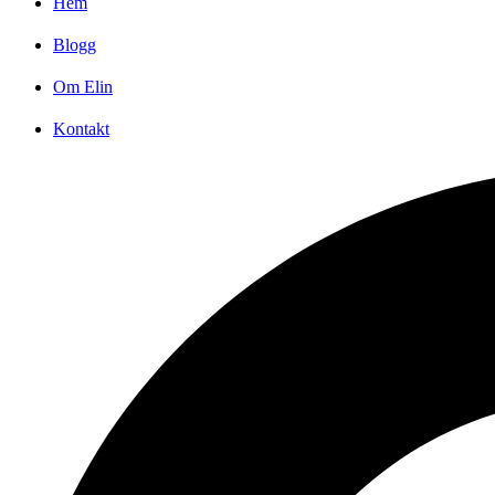
Hem
Blogg
Om Elin
Kontakt