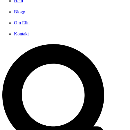
Hem
Blogg
Om Elin
Kontakt