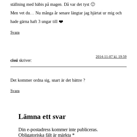
ställning med bäbis på magen. Då var det tyst 🙂
Men vet du… Nu många år senare längtar jag hjärtat ur mig och
hade gärna haft 3 ungar till ❤️
Svara
2014-11-07 kl. 19:59
cissi
skriver:
Det kommer ordna sig, snart är det bättre ?
Svara
Lämna ett svar
Din e-postadress kommer inte publiceras.
Obligatoriska fält är märkta
*