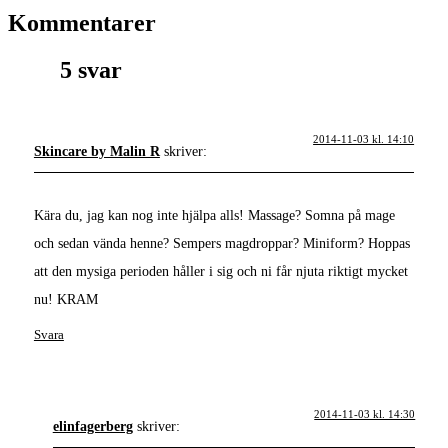
Kommentarer
5 svar
2014-11-03 kl. 14:10
Skincare by Malin R
skriver:
Kära du, jag kan nog inte hjälpa alls! Massage? Somna på mage
och sedan vända henne? Sempers magdroppar? Miniform? Hoppas
att den mysiga perioden håller i sig och ni får njuta riktigt mycket
nu! KRAM
Svara
2014-11-03 kl. 14:30
elinfagerberg
skriver: