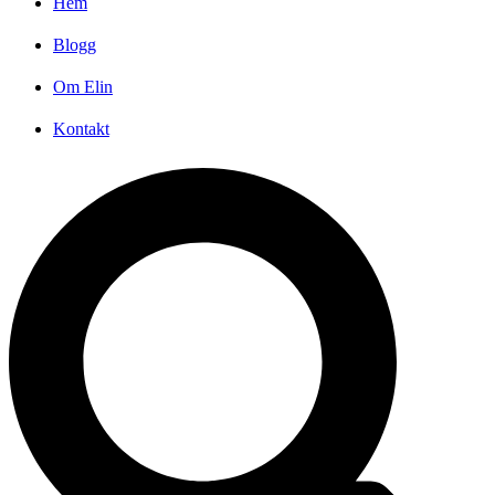
Hem
Blogg
Om Elin
Kontakt