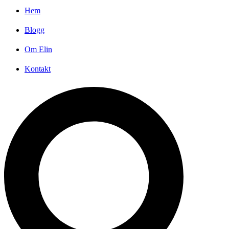
Hem
Blogg
Om Elin
Kontakt