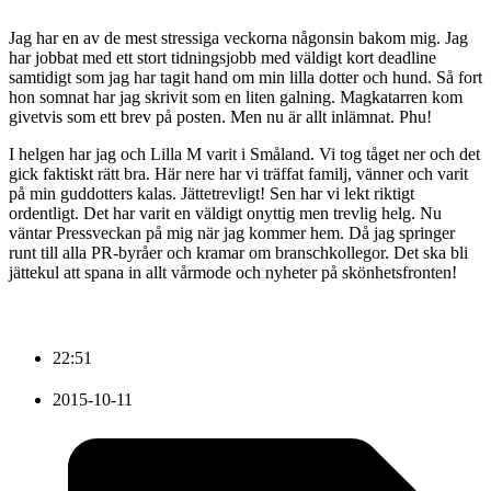
Jag har en av de mest stressiga veckorna någonsin bakom mig. Jag
har jobbat med ett stort tidningsjobb med väldigt kort deadline
samtidigt som jag har tagit hand om min lilla dotter och hund. Så fort
hon somnat har jag skrivit som en liten galning. Magkatarren kom
givetvis som ett brev på posten. Men nu är allt inlämnat. Phu!
I helgen har jag och Lilla M varit i Småland. Vi tog tåget ner och det
gick faktiskt rätt bra. Här nere har vi träffat familj, vänner och varit
på min guddotters kalas. Jättetrevligt! Sen har vi lekt riktigt
ordentligt. Det har varit en väldigt onyttig men trevlig helg. Nu
väntar Pressveckan på mig när jag kommer hem. Då jag springer
runt till alla PR-byråer och kramar om branschkollegor. Det ska bli
jättekul att spana in allt vårmode och nyheter på skönhetsfronten!
22:51
2015-10-11