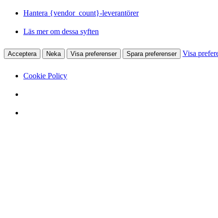
Hantera {vendor_count}-leverantörer
Läs mer om dessa syften
Visa prefer
Acceptera
Neka
Visa preferenser
Spara preferenser
Cookie Policy
Hoppa
till
innehåll