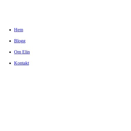
Hem
Blogg
Om Elin
Kontakt