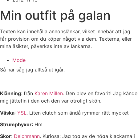
Min outfit på galan
Texten kan innehålla annonslänkar, vilket innebär att jag
får provision om du köper något via dem. Texterna, eller
mina åsikter, påverkas inte av länkarna.
Mode
Så här såg jag alltså ut igår.
Klänning
: från
Karen Millen
. Den blev en favorit! Jag kände
mig jättefin i den och den var otroligt skön.
Väska
:
YSL
. Liten clutch som ändå rymmer rätt mycket
Strumpbyxor
: Hm
Skor
:
Deichmann
. Kuriosa: Jag tog av de höga klackarna i