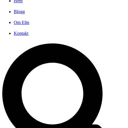
Hem
Blogg
Om Elin
Kontakt