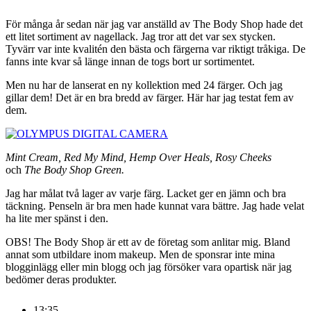
För många år sedan när jag var anställd av The Body Shop hade det
ett litet sortiment av nagellack. Jag tror att det var sex stycken.
Tyvärr var inte kvalitén den bästa och färgerna var riktigt tråkiga. De
fanns inte kvar så länge innan de togs bort ur sortimentet.
Men nu har de lanserat en ny kollektion med 24 färger. Och jag
gillar dem! Det är en bra bredd av färger. Här har jag testat fem av
dem.
Mint Cream,
Red My Mind,
Hemp Over Heals,
Rosy Cheeks
och
The Body Shop Green.
Jag har målat två lager av varje färg. Lacket ger en jämn och bra
täckning. Penseln är bra men hade kunnat vara bättre. Jag hade velat
ha lite mer spänst i den.
OBS! The Body Shop är ett av de företag som anlitar mig. Bland
annat som utbildare inom makeup. Men de sponsrar inte mina
blogginlägg eller min blogg och jag försöker vara opartisk när jag
bedömer deras produkter.
13:35