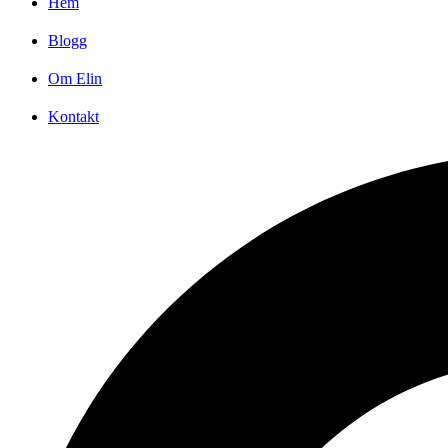
Hem
Blogg
Om Elin
Kontakt