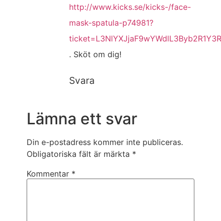
http://www.kicks.se/kicks-/face-
mask-spatula-p74981?
ticket=L3NlYXJjaF9wYWdlL3Byb2R1Y
. Sköt om dig!
Svara
Lämna ett svar
Din e-postadress kommer inte publiceras.
Obligatoriska fält är märkta
*
Kommentar
*