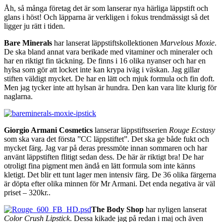
Åh, så många företag det är som lanserar nya härliga läppstift och
glans i höst! Och läpparna är verkligen i fokus trendmässigt så det
ligger ju rätt i tiden.
Bare Minerals
har lanserat läppstiftskollektionen
Marvelous Moxie
.
De ska bland annat vara berikade med vitaminer och mineraler och
har en riktigt fin täckning. De finns i 16 olika nyanser och har en
hylsa som gör att locket inte kan krypa iväg i väskan. Jag gillar
stiften väldigt mycket. De har en lätt och mjuk formula och fin doft.
Men jag tycker inte att hylsan är hundra. Den kan vara lite klurig för
naglarna.
Giorgio Armani Cosmetics
lanserar läppstiftsserien
Rouge Ecstasy
som ska vara det första ”CC läppstiftet”. Det ska ge både fukt och
mycket färg. Jag var på deras pressmöte innan sommaren och har
använt läppstiften flitigt sedan dess. De här är riktigt bra! De har
otroligt fina pigment men ändå en lätt formula som inte känns
kletigt. Det blir ett tunt lager men intensiv färg. De 36 olika färgerna
är döpta efter olika minnen för Mr Armani. Det enda negativa är väl
priset – 320kr..
The Body Shop
har nyligen lanserat
Color Crush Lipstick
. Dessa kikade jag på redan i maj och även