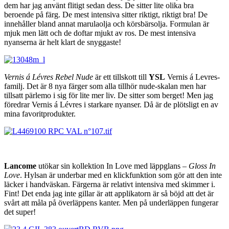
dem har jag använt flitigt sedan dess. De sitter lite olika bra
beroende på färg. De mest intensiva sitter riktigt, riktigt bra! De
innehåller bland annat marulaolja och körsbärsolja. Formulan är
mjuk men lätt och de doftar mjukt av ros. De mest intensiva
nyanserna är helt klart de snyggaste!
Vernis á Lévres Rebel Nude
är ett tillskott till
YSL
Vernis á Levres-
familj. Det är 8 nya färger som alla tillhör nude-skalan men har
tillsatt pärlemo i sig för lite mer liv. De sitter som berget! Men jag
föredrar Vernis á Lévres i starkare nyanser. Då är de plötsligt en av
mina favoritprodukter.
Lancome
utökar sin kollektion In Love med läppglans –
Gloss In
Love
. Hylsan är underbar med en klickfunktion som gör att den inte
läcker i handväskan. Färgerna är relativt intensiva med skimmer i.
Fint! Det enda jag inte gillar är att applikatorn är så böjd att det är
svårt att måla på överläppens kanter. Men på underläppen fungerar
det super!