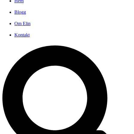
Hem
Blogg
Om Elin
Kontakt