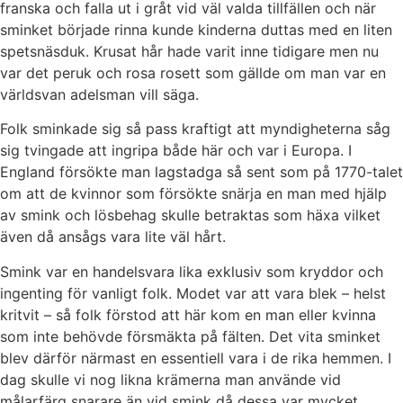
franska och falla ut i gråt vid väl valda tillfällen och när
sminket började rinna kunde kinderna duttas med en liten
spetsnäsduk. Krusat hår hade varit inne tidigare men nu
var det peruk och rosa rosett som gällde om man var en
världsvan adelsman vill säga.
Folk sminkade sig så pass kraftigt att myndigheterna såg
sig tvingade att ingripa både här och var i Europa. I
England försökte man lagstadga så sent som på 1770-talet
om att de kvinnor som försökte snärja en man med hjälp
av smink och lösbehag skulle betraktas som häxa vilket
även då ansågs vara lite väl hårt.
Smink var en handelsvara lika exklusiv som kryddor och
ingenting för vanligt folk. Modet var att vara blek – helst
kritvit – så folk förstod att här kom en man eller kvinna
som inte behövde försmäkta på fälten. Det vita sminket
blev därför närmast en essentiell vara i de rika hemmen. I
dag skulle vi nog likna krämerna man använde vid
målarfärg snarare än vid smink då dessa var mycket