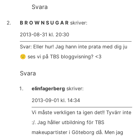
Svara
B R O W N S U G A R
skriver:
2013-08-31 kl. 20:30
Svar: Eller hur! Jag hann inte prata med dig ju
🙁 ses vi på TBS bloggvisning? <3
Svara
elinfagerberg
skriver:
2013-09-01 kl. 14:34
Vi måste verkligen ta igen det!! Tyvärr inte
:/. Jag håller utbildning för TBS
makeupartister i Göteborg då. Men jag