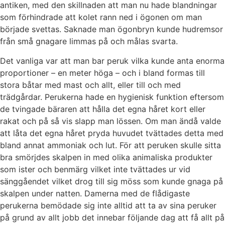
antiken, med den skillnaden att man nu hade blandningar
som förhindrade att kolet rann ned i ögonen om man
började svettas. Saknade man ögonbryn kunde hudremsor
från små gnagare limmas på och målas svarta.
Det vanliga var att man bar peruk vilka kunde anta enorma
proportioner – en meter höga – och i bland formas till
stora båtar med mast och allt, eller till och med
trädgårdar. Perukerna hade en hygienisk funktion eftersom
de tvingade bäraren att hålla det egna håret kort eller
rakat och på så vis slapp man lössen. Om man ändå valde
att låta det egna håret pryda huvudet tvättades detta med
bland annat ammoniak och lut. För att peruken skulle sitta
bra smörjdes skalpen in med olika animaliska produkter
som ister och benmärg vilket inte tvättades ur vid
sänggåendet vilket drog till sig möss som kunde gnaga på
skalpen under natten. Damerna med de flådigaste
perukerna bemödade sig inte alltid att ta av sina peruker
på grund av allt jobb det innebar följande dag att få allt på