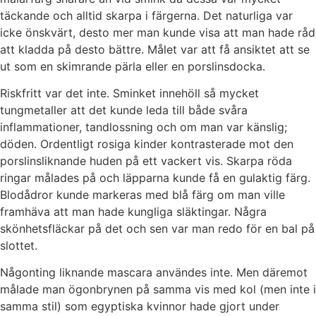
täckande och alltid skarpa i färgerna. Det naturliga var
icke önskvärt, desto mer man kunde visa att man hade råd
att kladda på desto bättre. Målet var att få ansiktet att se
ut som en skimrande pärla eller en porslinsdocka.
Riskfritt var det inte. Sminket innehöll så mycket
tungmetaller att det kunde leda till både svåra
inflammationer, tandlossning och om man var känslig;
döden. Ordentligt rosiga kinder kontrasterade mot den
porslinsliknande huden på ett vackert vis. Skarpa röda
ringar målades på och läpparna kunde få en gulaktig färg.
Blodådror kunde markeras med blå färg om man ville
framhäva att man hade kungliga släktingar. Några
skönhetsfläckar på det och sen var man redo för en bal på
slottet.
Någonting liknande mascara användes inte. Men däremot
målade man ögonbrynen på samma vis med kol (men inte i
samma stil) som egyptiska kvinnor hade gjort under