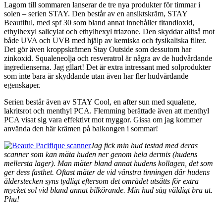
Lagom till sommaren lanserar de tre nya produkter för timmar i
solen – serien STAY. Den består av en ansiktskräm, STAY
Beautiful, med spf 30 som bland annat innehåller titandioxid,
ethylhexyl salicylat och ethylhexyl triazone. Den skyddar alltså mot
både UVA och UVB med hjälp av kemiska och fysikaliska filter.
Det gör även kroppskrämen Stay Outside som dessutom har
zinkoxid. Squaleneolja och resveratrol är några av de hudvårdande
ingredienserna. Jag gllart! Det är extra intressant med solprodukter
som inte bara är skyddande utan även har fler hudvårdande
egenskaper.
Serien består även av STAY Cool, en after sun med squalene,
lakritsrot och menthyl PCA. Flemming berättade även att menthyl
PCA visat sig vara effektivt mot myggor. Gissa om jag kommer
använda den här krämen på balkongen i sommar!
Jag fick min hud testad med deras
scanner som kan mäta huden ner genom hela dermis (hudens
mellersta lager). Man mäter bland annat hudens kollagen, det som
ger dess fasthet. Oftast mäter de vid vänstra tinningen där hudens
ålderstecken syns tydligt eftersom det området utsätts för extra
mycket sol vid bland annat bilkörande. Min hud såg väldigt bra ut.
Phu!