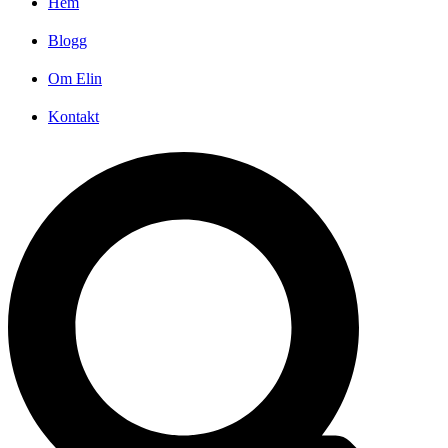
Hem
Blogg
Om Elin
Kontakt