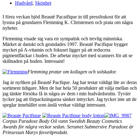
Hudvård
,
Skönhet
I förra veckan bjöd Beauté Pacaifique in till pressfrukost för att
lyssna på grundaren Flemming K. Christensen och prata om några
nyheter.
Flemming visade sig vara en sympatisk och trevlig människa.
Märket är danskt och grundades 1997. Beauté Pacifique bygger
mycket på A-vitamin och fokuset ligger på att reducera
pigmentfläckar i huden. De arbetar mycket med scanners för att se
skillnaden på huden. Intressant!
Flemming pratar om kollagen och solskador.
Jag är nyfiken på Beauté Pacfique. Jag har testat väldigt lite av deras
sortiment tidigare. Men de har hela 50 produkter att välja mellan och
jag tänkte försöka få in några av dem i min hudvårdsrutin. Tyvärr
tycker jag att förpackningarna sänker intrycket. Jag tycker inte att de
speglar innehållet som ändå verkar väldigt intressant.
Corpus Paradoxe Body Oil vann Swedish Beauty Cosmetics
Awards för några veckor sedan. Serumet Submersive Paradoxe är
Prinsessan Marys favoritprodukt.