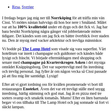
Resa
,
Sverige
I fredags begav jag mig ner till
Norrköping
för att träffa min vän
Cissi. Vi möttes nästan halvvägs då hon bor nere i Småland. Målet
var att ha
100% kvalitetstid
under ett dygn och det fick vi. Jag har
bara besökt Norrköping några gånger vid jobbrelaterade möten
tidigare. Det kändes som om jag fick en bättre överblick över staden
nu. Den är mysig med vacker arkitektur och trevliga människor.
Vi bodde på
The Lamp Hotel
som visade sig vara superfint. Vårt
hotellrum var inrett i champagne och guldtoner och kändes både
lyxigt och fräscht. Vi började eftermiddagen med shopping och
senare med
champagne på Kvarterskrogen
Asken
i det mysiga
området Knäppingsborg. Det var supertrevligt med fin inredning
och trevlig personal. Jag fyller år om någon vecka så Cissi passade
på att fira mig lite samtidigt. Lyxigt!
Efter att vi gjort iordning oss för kvällen promenerade vi bort till
restaurangen
Enoteket
. Även det var ett trevligt ställe med snygg
inredning, härlig stämning och god mat. Jag åt en pizza med tre
sorters svamp och smakrik tomatsås. Mums! Efter en liten barrunda
begav vi oss tillbaka till The Lamp Hotel och jag somnade så fort vi
släckt lampan.