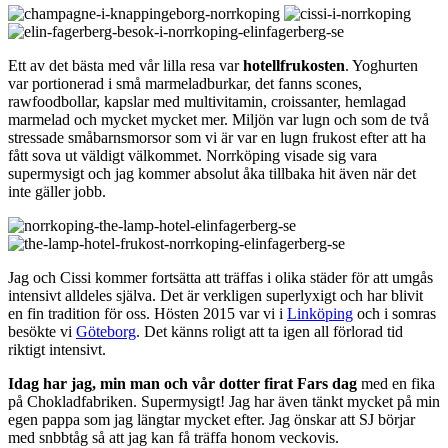
Ett av det bästa med vår lilla resa var
hotellfrukosten
. Yoghurten
var portionerad i små marmeladburkar, det fanns scones,
rawfoodbollar, kapslar med multivitamin, croissanter, hemlagad
marmelad och mycket mycket mer. Miljön var lugn och som de två
stressade småbarnsmorsor som vi är var en lugn frukost efter att ha
fått sova ut väldigt välkommet. Norrköping visade sig vara
supermysigt och jag kommer absolut åka tillbaka hit även när det
inte gäller jobb.
Jag och Cissi kommer fortsätta att träffas i olika städer för att umgås
intensivt alldeles själva. Det är verkligen superlyxigt och har blivit
en fin tradition för oss. Hösten 2015 var vi i
Linköping
och i somras
besökte vi
Göteborg
. Det känns roligt att ta igen all förlorad tid
riktigt intensivt.
Idag har jag, min man och vår dotter firat Fars dag
med en fika
på Chokladfabriken. Supermysigt! Jag har även tänkt mycket på min
egen pappa som jag längtar mycket efter. Jag önskar att SJ börjar
med snbbtåg så att jag kan få träffa honom veckovis.