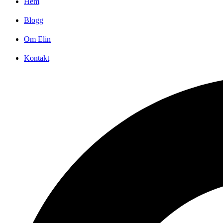
Hem
Blogg
Om Elin
Kontakt