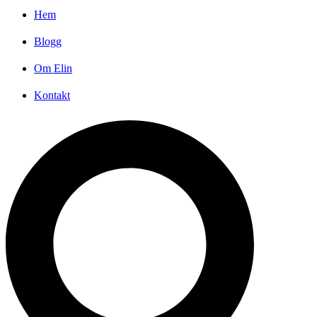
Hem
Blogg
Om Elin
Kontakt