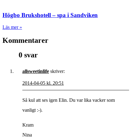
Högbo Brukshotell – spa i Sandviken
Läs mer »
Kommentarer
0 svar
allsweetinlife
skriver:
2014-04-05 kl. 20:51
Så kul att ses igen Elin. Du var lika vacker som
vanligt :-).
Kram
Nina