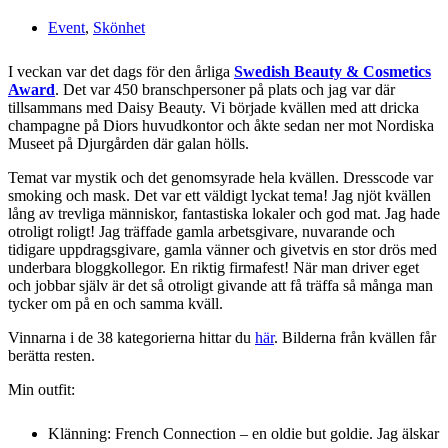
Event
,
Skönhet
I veckan var det dags för den årliga
Swedish Beauty & Cosmetics
Award
. Det var 450 branschpersoner på plats och jag var där
tillsammans med Daisy Beauty. Vi började kvällen med att dricka
champagne på Diors huvudkontor och åkte sedan ner mot Nordiska
Museet på Djurgården där galan hölls.
Temat var mystik och det genomsyrade hela kvällen. Dresscode var
smoking och mask. Det var ett väldigt lyckat tema! Jag njöt kvällen
lång av trevliga människor, fantastiska lokaler och god mat. Jag hade
otroligt roligt! Jag träffade gamla arbetsgivare, nuvarande och
tidigare uppdragsgivare, gamla vänner och givetvis en stor drös med
underbara bloggkollegor. En riktig firmafest! När man driver eget
och jobbar själv är det så otroligt givande att få träffa så många man
tycker om på en och samma kväll.
Vinnarna i de 38 kategorierna hittar du
här
. Bilderna från kvällen får
berätta resten.
Min outfit:
Klänning: French Connection – en oldie but goldie. Jag älskar