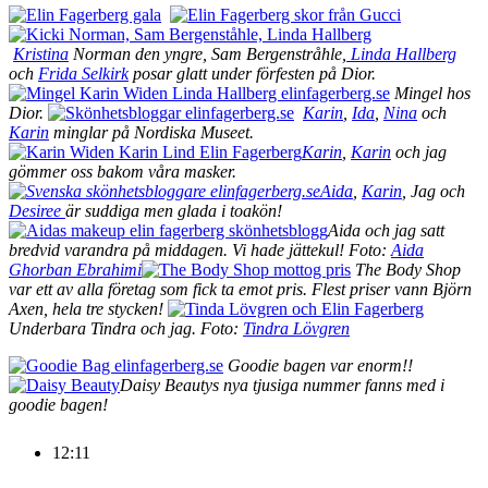
Kristina
Norman den yngre, Sam Bergenstråhle,
Linda Hallberg
och
Frida Selkirk
posar glatt under förfesten på Dior.
Mingel hos
Dior.
Karin
,
Ida
,
Nina
och
Karin
minglar på Nordiska Museet.
Karin
,
Karin
och jag
gömmer oss bakom våra masker.
Aida
,
Karin
, Jag och
Desiree
är suddiga men glada i toakön!
Aida och jag satt
bredvid varandra på middagen. Vi hade jättekul! Foto:
Aida
Ghorban Ebrahimi
The Body Shop
var ett av alla företag som fick ta emot pris. Flest priser vann Björn
Axen, hela tre stycken!
Underbara Tindra och jag. Foto:
Tindra Lövgren
Goodie bagen var enorm!!
Daisy Beautys nya tjusiga nummer fanns med i
goodie bagen!
12:11