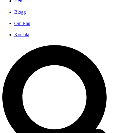
Hem
Blogg
Om Elin
Kontakt