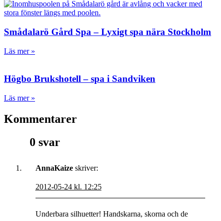
Smådalarö Gård Spa – Lyxigt spa nära Stockholm
Läs mer »
Högbo Brukshotell – spa i Sandviken
Läs mer »
Kommentarer
0 svar
AnnaKaize
skriver:
2012-05-24 kl. 12:25
Underbara silhuetter! Handskarna, skorna och de