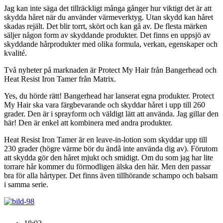
Jag kan inte säga det tillräckligt många gånger hur viktigt det är att
skydda håret när du använder värmeverktyg. Utan skydd kan håret
skadas rejält. Det blir torrt, skört och kan gå av. De flesta märken
säljer någon form av skyddande produkter. Det finns en uppsjö av
skyddande hårprodukter med olika formula, verkan, egenskaper och
kvalité.
Två nyheter på marknaden är Protect My Hair från Bangerhead och
Heat Resist Iron Tamer från Matrix.
Yes, du hörde rätt! Bangerhead har lanserat egna produkter. Protect
My Hair ska vara färgbevarande och skyddar håret i upp till 260
grader. Den är i sprayform och väldigt lätt att använda. Jag gillar den
här! Den är enkel att kombinera med andra produkter.
Heat Resist Iron Tamer är en leave-in-lotion som skyddar upp till
230 grader (högre värme bör du ändå inte använda dig av). Förutom
att skydda gör den håret mjukt och smidigt. Om du som jag har lite
torrare hår kommer du förmodligen älska den här. Men den passar
bra för alla hårtyper. Det finns även tillhörande schampo och balsam
i samma serie.