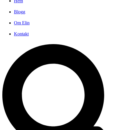
Hem
Blogg
Om Elin
Kontakt