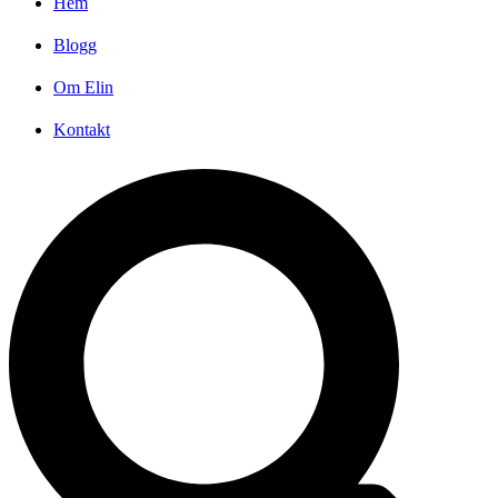
Hem
Blogg
Om Elin
Kontakt