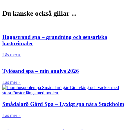
Du kanske också gillar ...
Hagastrand spa – grundning och sensoriska
basturitualer
Läs mer »
Tylösand spa – min analys 2026
Läs mer »
Smådalarö Gård Spa – Lyxigt spa nära Stockholm
Läs mer »