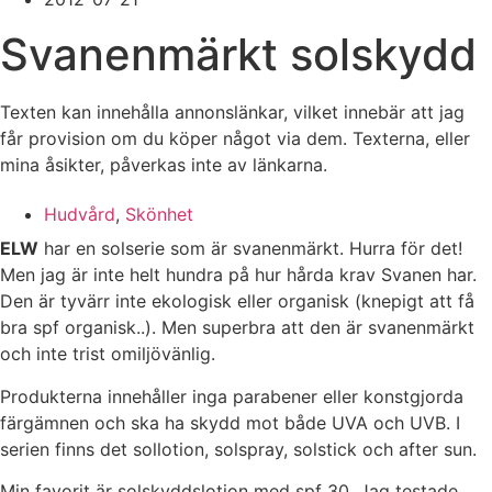
Svanenmärkt solskydd
Texten kan innehålla annonslänkar, vilket innebär att jag
får provision om du köper något via dem. Texterna, eller
mina åsikter, påverkas inte av länkarna.
Hudvård
,
Skönhet
ELW
har en solserie som är svanenmärkt. Hurra för det!
Men jag är inte helt hundra på hur hårda krav Svanen har.
Den är tyvärr inte ekologisk eller organisk (knepigt att få
bra spf organisk..). Men superbra att den är svanenmärkt
och inte trist omiljövänlig.
Produkterna innehåller inga parabener eller konstgjorda
färgämnen och ska ha skydd mot både UVA och UVB. I
serien finns det sollotion, solspray, solstick och after sun.
Min favorit är solskyddslotion med spf 30. Jag testade