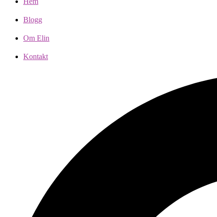
Hem
Blogg
Om Elin
Kontakt