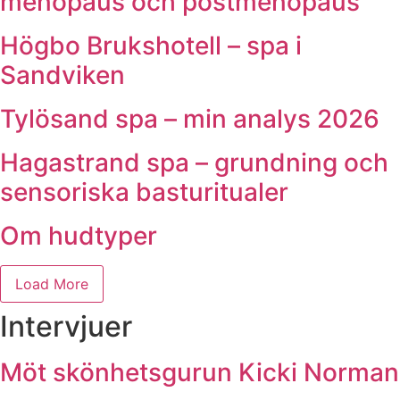
menopaus och postmenopaus
Högbo Brukshotell – spa i
Sandviken
Tylösand spa – min analys 2026
Hagastrand spa – grundning och
sensoriska basturitualer
Om hudtyper
Load More
Intervjuer
Möt skönhetsgurun Kicki Norman