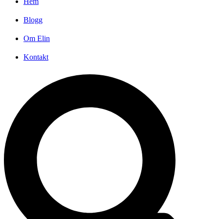
Hem
Blogg
Om Elin
Kontakt