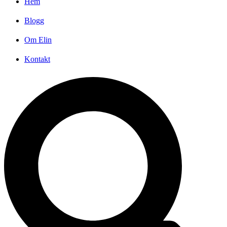
Hem
Blogg
Om Elin
Kontakt