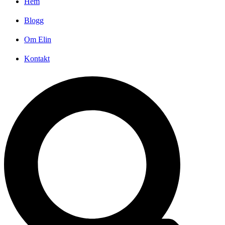
Hem
Blogg
Om Elin
Kontakt