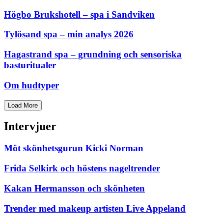
Högbo Brukshotell – spa i Sandviken
Tylösand spa – min analys 2026
Hagastrand spa – grundning och sensoriska
basturitualer
Om hudtyper
Load More
Intervjuer
Möt skönhetsgurun Kicki Norman
Frida Selkirk och höstens nageltrender
Kakan Hermansson och skönheten
Trender med makeup artisten Live Appeland