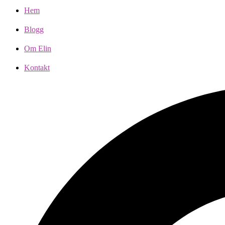
Hem
Blogg
Om Elin
Kontakt