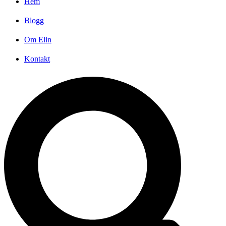
Hem
Blogg
Om Elin
Kontakt