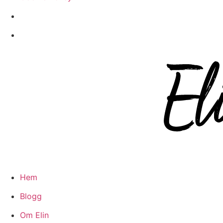
Hoppa
till
innehåll
Hem
Blogg
Om Elin