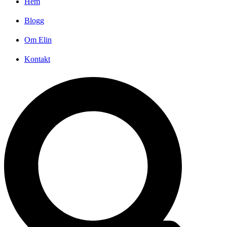
Hem
Blogg
Om Elin
Kontakt