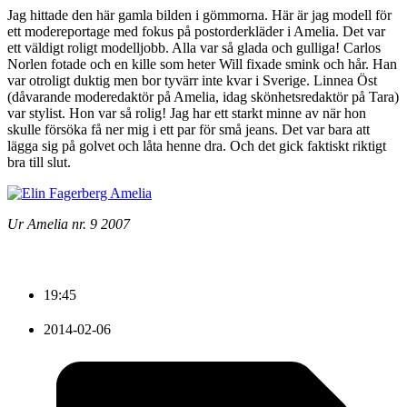
Jag hittade den här gamla bilden i gömmorna. Här är jag modell för
ett modereportage med fokus på postorderkläder i Amelia. Det var
ett väldigt roligt modelljobb. Alla var så glada och gulliga! Carlos
Norlen fotade och en kille som heter Will fixade smink och hår. Han
var otroligt duktig men bor tyvärr inte kvar i Sverige. Linnea Öst
(dåvarande moderedaktör på Amelia, idag skönhetsredaktör på Tara)
var stylist. Hon var så rolig! Jag har ett starkt minne av när hon
skulle försöka få ner mig i ett par för små jeans. Det var bara att
lägga sig på golvet och låta henne dra. Och det gick faktiskt riktigt
bra till slut.
Ur Amelia nr. 9 2007
19:45
2014-02-06