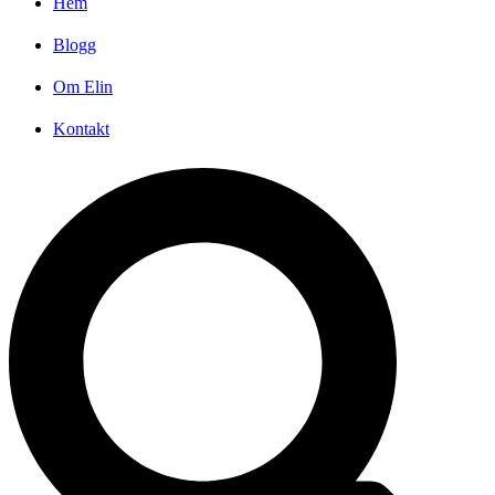
Hem
Blogg
Om Elin
Kontakt