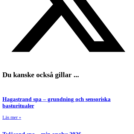
Du kanske också gillar ...
Hagastrand spa – grundning och sensoriska
basturitualer
Läs mer »