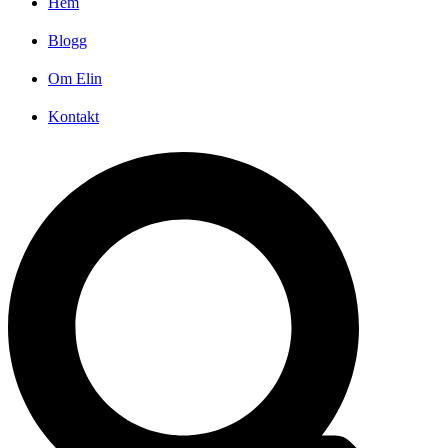
Hem
Blogg
Om Elin
Kontakt