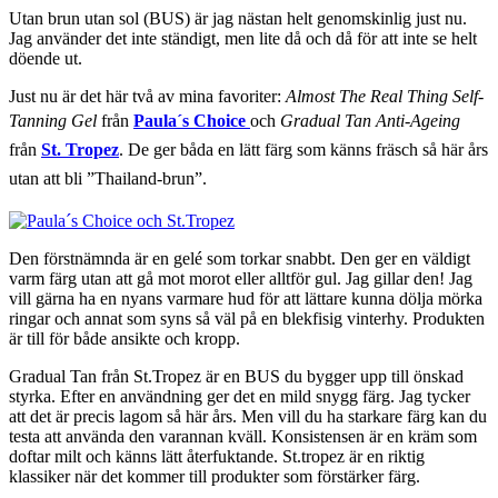
Utan brun utan sol (BUS) är jag nästan helt genomskinlig just nu.
Jag använder det inte ständigt, men lite då och då för att inte se helt
döende ut.
Just nu är det här två av mina favoriter:
Almost The Real Thing Self-
Tanning Gel
från
Paula´s Choice
och
Gradual Tan Anti-Ageing
från
St. Tropez
. De ger båda en lätt färg som känns fräsch så här års
utan att bli ”Thailand-brun”.
Den förstnämnda är en gelé som torkar snabbt. Den ger en väldigt
varm färg utan att gå mot morot eller alltför gul. Jag gillar den! Jag
vill gärna ha en nyans varmare hud för att lättare kunna dölja mörka
ringar och annat som syns så väl på en blekfisig vinterhy. Produkten
är till för både ansikte och kropp.
Gradual Tan från St.Tropez är en BUS du bygger upp till önskad
styrka. Efter en användning ger det en mild snygg färg. Jag tycker
att det är precis lagom så här års. Men vill du ha starkare färg kan du
testa att använda den varannan kväll. Konsistensen är en kräm som
doftar milt och känns lätt återfuktande. St.tropez är en riktig
klassiker när det kommer till produkter som förstärker färg.