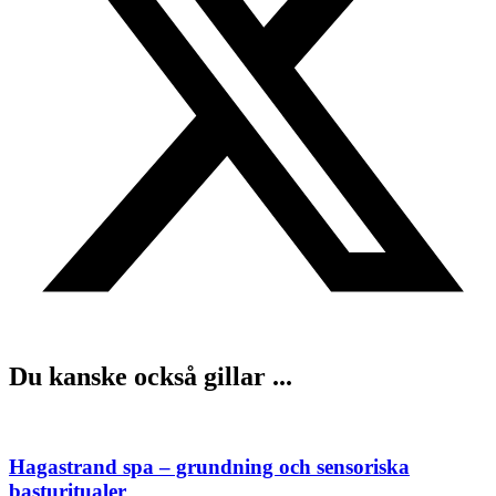
Du kanske också gillar ...
Hagastrand spa – grundning och sensoriska
basturitualer