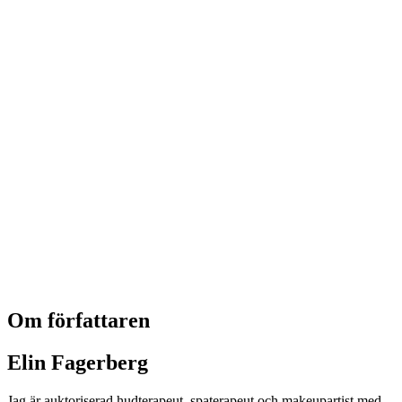
Om författaren
Elin Fagerberg
Jag är auktoriserad hudterapeut, spaterapeut och makeupartist med