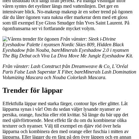
men utsuddad och långt ifrån perfekt. På många visningar inför
våren syntes det eyeliner längs med vattenlinjen. Det ger en
intensivare blick. No-makeup makeup är en sober trend på ögonen
där du låter ögonen vara nakna eller markerar dem med ett gloss
som till exempel Eye Gloss Smudger från Yves Saint Laurent. På
ögonfransarna ser vi fortfarande mycket volym.
Från vänster: Sleek i-Divine
Eyeshadow Palette i nyansen Nordic Skies 809, Hidden Black
Eyeshadow från Nouba, bareMinerals Eyeshadow 2.0 i nyansen
The Big Debut och Viva La Diva Move Me Jungle Eyeshadow Kit.
Från vänster: Lash Construct från Dreamweave & Co, L´Oréal
Paris False Lash Superstar X Fiber, bareMinerals Lash Domination
Volumizing Mascara och Nouba Colorlash Mascara.
Trender för läppar
Effektfulla läppar med starka färger, contour lips eller glitter. Låt
läpparna synas i vår! Om du sedan väljer lysande nyanser av
persika, orange, fuschia eller rött kvittar. Så länge du bär upp det
med självförtroende. Mest effekt får du om du kombinerar olika
texturer och nyanser. Välj till exempel en djärv röd över hela
läpparna och kombinera den med orange eller fuschia i mitten av
läpparna. Eller lägger du en färg på den övre läppen och en annan