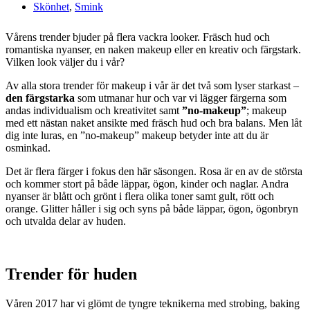
Skönhet
,
Smink
Vårens trender bjuder på flera vackra looker. Fräsch hud och
romantiska nyanser, en naken makeup eller en kreativ och färgstark.
Vilken look väljer du i vår?
Av alla stora trender för makeup i vår är det två som lyser starkast –
den färgstarka
som utmanar hur och var vi lägger färgerna som
andas individualism och kreativitet samt
”no-makeup”
; makeup
med ett nästan naket ansikte med fräsch hud och bra balans. Men låt
dig inte luras, en ”no-makeup” makeup betyder inte att du är
osminkad.
Det är flera färger i fokus den här säsongen. Rosa är en av de största
och kommer stort på både läppar, ögon, kinder och naglar. Andra
nyanser är blått och grönt i flera olika toner samt gult, rött och
orange. Glitter håller i sig och syns på både läppar, ögon, ögonbryn
och utvalda delar av huden.
Trender för huden
Våren 2017 har vi glömt de tyngre teknikerna med strobing, baking