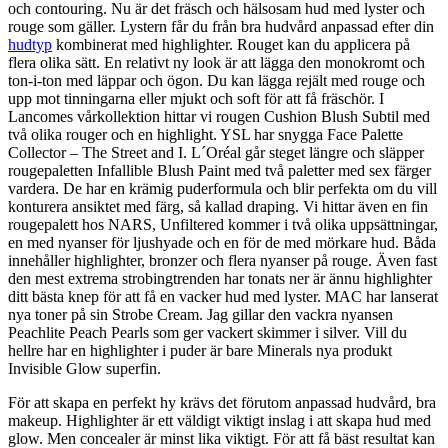
och contouring. Nu är det fräsch och hälsosam hud med lyster och
rouge som gäller. Lystern får du från bra hudvård anpassad efter din
hudtyp
kombinerat med highlighter. Rouget kan du applicera på
flera olika sätt. En relativt ny look är att lägga den monokromt och
ton-i-ton med läppar och ögon. Du kan lägga rejält med rouge och
upp mot tinningarna eller mjukt och soft för att få fräschör. I
Lancomes vårkollektion hittar vi rougen Cushion Blush Subtil med
två olika rouger och en highlight. YSL har snygga Face Palette
Collector – The Street and I. L´Oréal går steget längre och släpper
rougepaletten Infallible Blush Paint med två paletter med sex färger
vardera. De har en krämig puderformula och blir perfekta om du vill
konturera ansiktet med färg, så kallad draping. Vi hittar även en fin
rougepalett hos NARS, Unfiltered kommer i två olika uppsättningar,
en med nyanser för ljushyade och en för de med mörkare hud. Båda
innehåller highlighter, bronzer och flera nyanser på rouge. Även fast
den mest extrema strobingtrenden har tonats ner är ännu highlighter
ditt bästa knep för att få en vacker hud med lyster. MAC har lanserat
nya toner på sin Strobe Cream. Jag gillar den vackra nyansen
Peachlite Peach Pearls som ger vackert skimmer i silver. Vill du
hellre har en highlighter i puder är bare Minerals nya produkt
Invisible Glow superfin.
För att skapa en perfekt hy krävs det förutom anpassad hudvård, bra
makeup. Highlighter är ett väldigt viktigt inslag i att skapa hud med
glow. Men concealer är minst lika viktigt. För att få bäst resultat kan