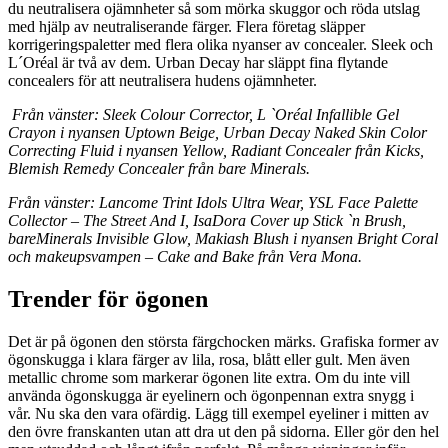
du neutralisera ojämnheter så som mörka skuggor och röda utslag
med hjälp av neutraliserande färger. Flera företag släpper
korrigeringspaletter med flera olika nyanser av concealer. Sleek och
L´Oréal är två av dem. Urban Decay har släppt fina flytande
concealers för att neutralisera hudens ojämnheter.
Från vänster: Sleek Colour Corrector, L `Oréal Infallible Gel
Crayon i nyansen Uptown Beige, Urban Decay Naked Skin Color
Correcting Fluid i nyansen Yellow, Radiant Concealer från Kicks,
Blemish Remedy Concealer från bare Minerals.
Från vänster: Lancome Trint Idols Ultra Wear, YSL Face Palette
Collector – The Street And I, IsaDora Cover up Stick `n Brush,
bareMinerals Invisible Glow, Makiash Blush i nyansen Bright Coral
och makeupsvampen – Cake and Bake från Vera Mona.
Trender för ögonen
Det är på ögonen den största färgchocken märks. Grafiska former av
ögonskugga i klara färger av lila, rosa, blått eller gult. Men även
metallic chrome som markerar ögonen lite extra. Om du inte vill
använda ögonskugga är eyelinern och ögonpennan extra snygg i
vår. Nu ska den vara ofärdig. Lägg till exempel eyeliner i mitten av
den övre franskanten utan att dra ut den på sidorna. Eller gör den hel