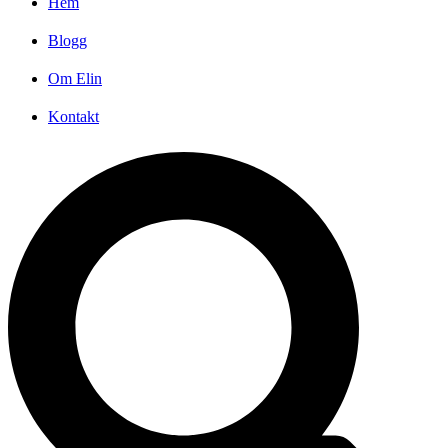
Hem
Blogg
Om Elin
Kontakt