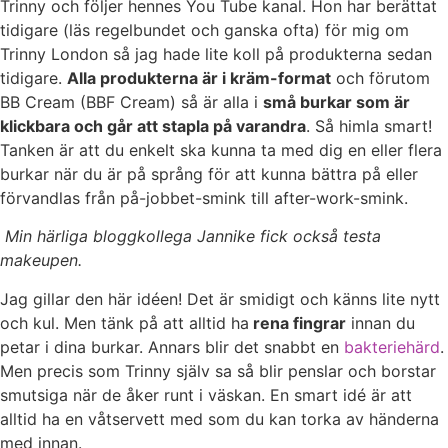
Trinny och följer hennes You Tube kanal. Hon har berättat
tidigare (läs regelbundet och ganska ofta) för mig om
Trinny London så jag hade lite koll på produkterna sedan
tidigare.
Alla produkterna är i kräm-format
och förutom
BB Cream (BBF Cream) så är alla i
små burkar som är
klickbara och går att stapla på varandra
. Så himla smart!
Tanken är att du enkelt ska kunna ta med dig en eller flera
burkar när du är på språng för att kunna bättra på eller
förvandlas från på-jobbet-smink till after-work-smink.
Min härliga bloggkollega Jannike fick också testa
makeupen.
Jag gillar den här idéen! Det är smidigt och känns lite nytt
och kul. Men tänk på att alltid ha
rena fingrar
innan du
petar i dina burkar. Annars blir det snabbt en
bakteriehärd
.
Men precis som Trinny själv sa så blir penslar och borstar
smutsiga när de åker runt i väskan. En smart idé är att
alltid ha en våtservett med som du kan torka av händerna
med innan.