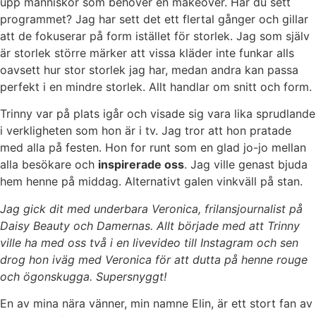
upp människor som behöver en makeover. Har du sett
programmet? Jag har sett det ett flertal gånger och gillar
att de fokuserar på form istället för storlek. Jag som själv
är storlek större märker att vissa kläder inte funkar alls
oavsett hur stor storlek jag har, medan andra kan passa
perfekt i en mindre storlek. Allt handlar om snitt och form.
Trinny var på plats igår och visade sig vara lika sprudlande
i verkligheten som hon är i tv. Jag tror att hon pratade
med alla på festen. Hon for runt som en glad jo-jo mellan
alla besökare och
inspirerade oss
. Jag ville genast bjuda
hem henne på middag. Alternativt galen vinkväll på stan.
Jag gick dit med underbara Veronica, frilansjournalist på
Daisy Beauty och Damernas. Allt började med att Trinny
ville ha med oss två i en livevideo till Instagram och sen
drog hon iväg med Veronica för att dutta på henne rouge
och ögonskugga. Supersnyggt!
En av mina nära vänner, min namne Elin, är ett stort fan av