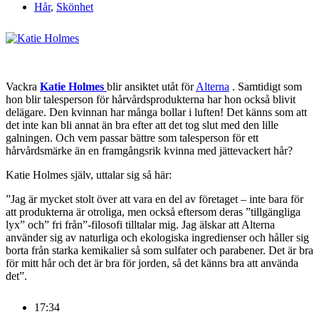
Hår
,
Skönhet
Vackra
Katie Holmes
blir ansiktet utåt för
Alterna
. Samtidigt som
hon blir talesperson för hårvårdsprodukterna har hon också blivit
delägare. Den kvinnan har många bollar i luften! Det känns som att
det inte kan bli annat än bra efter att det tog slut med den lille
galningen. Och vem passar bättre som talesperson för ett
hårvårdsmärke än en framgångsrik kvinna med jättevackert hår?
Katie Holmes själv, uttalar sig så här:
”Jag är mycket stolt över att vara en del av företaget – inte bara för
att produkterna är otroliga, men också eftersom deras ”tillgängliga
lyx” och” fri från”-filosofi tilltalar mig. Jag älskar att Alterna
använder sig av naturliga och ekologiska ingredienser och håller sig
borta från starka kemikalier så som sulfater och parabener. Det är bra
för mitt hår och det är bra för jorden, så det känns bra att använda
det”.
17:34