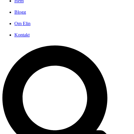
Hem
Blogg
Om Elin
Kontakt