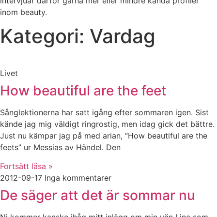
intervjuar därför gärna mer eller mindre kända profiler
inom beauty.
Kategori: Vardag
Livet
How beautiful are the feet
Sånglektionerna har satt igång efter sommaren igen. Sist
kände jag mig väldigt ringrostig, men idag gick det bättre.
Just nu kämpar jag på med arian, ”How beautiful are the
feets” ur Messias av Händel. Den
Fortsätt läsa »
2012-09-17
Inga kommentarer
De säger att det är sommar nu
Ni kommer kanske ihåg mitt inlägg om min vän Lina som