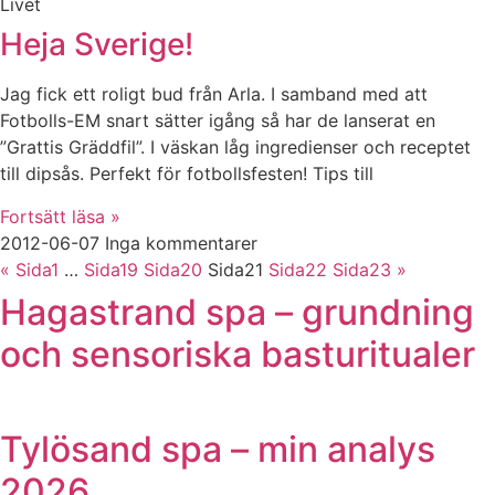
Livet
Heja Sverige!
Jag fick ett roligt bud från Arla. I samband med att
Fotbolls-EM snart sätter igång så har de lanserat en
”Grattis Gräddfil”. I väskan låg ingredienser och receptet
till dipsås. Perfekt för fotbollsfesten! Tips till
Fortsätt läsa »
2012-06-07
Inga kommentarer
«
Sida
1
…
Sida
19
Sida
20
Sida
21
Sida
22
Sida
23
»
Hagastrand spa – grundning
och sensoriska basturitualer
Tylösand spa – min analys
2026