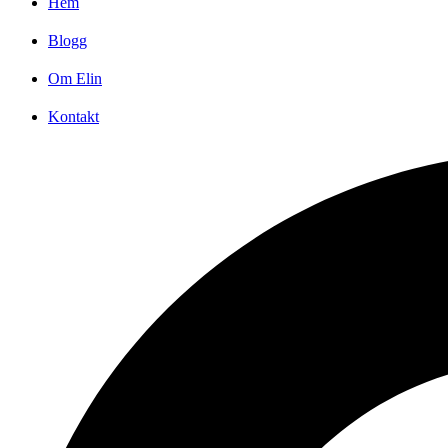
Hem
Blogg
Om Elin
Kontakt